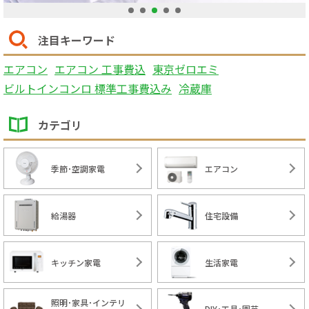
1
2
3
4
5
注目キーワード
エアコン
エアコン 工事費込
東京ゼロエミ
ビルトインコンロ 標準工事費込み
冷蔵庫
カテゴリ
季節･空調家電
エアコン
給湯器
住宅設備
キッチン家電
生活家電
照明･家具･インテリ
DIY･工具･園芸