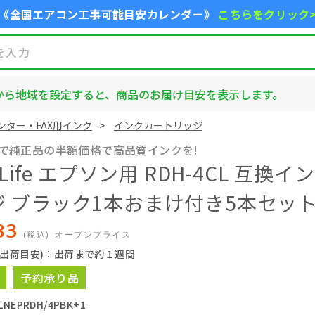
《全国エアコン工事可能目安カレンダー》
こちらをクリック
から地域を設定すると、商品のお届け目安を表示します。
ンター・FAX用インク
インクカートリッジ
Lifeで純正品の半額価格で高品質インクを!
a Life エプソン用 RDH-4CL 互換
ジ ブラック1本おまけ付き5本セッ
83
(税込)
オープンプライス
(出荷目安)：出荷まで約１週間
予約承り品
NEPRDH/4PBK+1