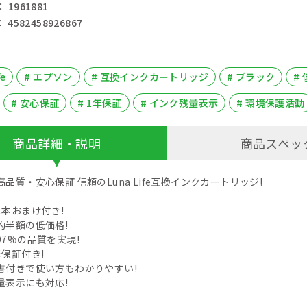
1961881
4582458926867
fe
# エプソン
# 互換インクカートリッジ
# ブラック
#
# 安心保証
# 1年保証
# インク残量表示
# 環境保護活動
商品詳細・説明
商品スペッ
品質・安心保証 信頼のLuna Life互換インクカートリッジ!
1本おまけ付き!
約半額の低価格!
7%の品質を実現!
保証付き!
書付きで使い方もわかりやすい!
量表示にも対応!