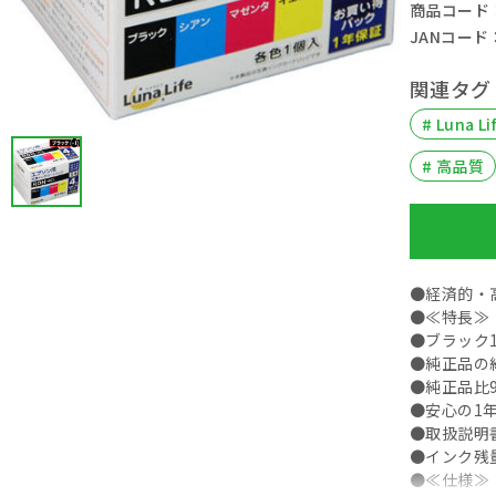
商品コード： 
JANコード： 
関連タグ
# Luna Li
# 高品質
●経済的・高
●≪特長≫
●ブラック
●純正品の
●純正品比9
●安心の1年
●取扱説明
●インク残
●≪仕様≫