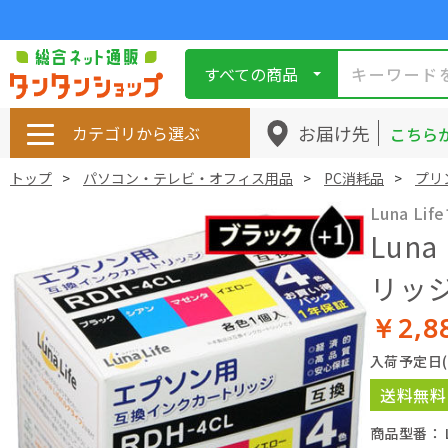
すべての商品
お届け先
カテゴリから選ぶ
こちら
トップ
パソコン・テレビ・オフィス用品
PC消耗品
プリ
Luna 
Lun
リッ
￥2,8
入荷予定日
送料無料
商品型番： L