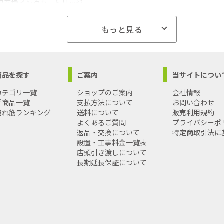
用互換インクカートリッジ
HI-4CL
:ブラック(染料)2本、シアン(染料)1本、マゼンタ(染料)1本、イエロー
もっと見る
説明書1枚
ンター型番
ズ
、 PX-049A
商品を探す
ご案内
当サイトについ
 Life製品の売上金額の1%は(財)日本自然保護協会へ寄付させていただ
日本各地の森林保護や生態系保全活動に使われます。
カテゴリ一覧
ショップのご案内
会社情報
細はHPをご確認ください。
新商品一覧
支払方法について
お問い合わせ
トセンター連絡先】
売れ筋ランキング
送料について
販売利用規約
-676-674
よくあるご質問
プライバシーポ
upport@world-biz-sup.com
返品・交換について
特定商取引法に
0:00～17:00(土・日・祝日を除く)
設置・工事料金一覧表
島への配送料金は別途見積もり（配送不可の場合も有）となりますの
店頭引き渡しについて
長期延長保証について