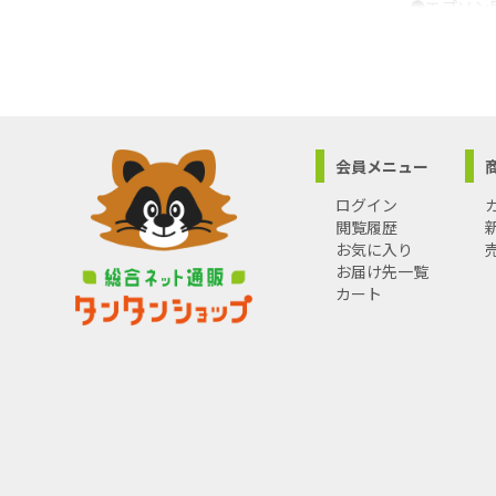
●エプソン
●純正型番RD
●セット内容
●付属:取扱
●対応プリ
●PXシリー
●PX-048A
会員メニュー
●☆Luna
●寄付金は
ログイン
●活動の詳
閲覧履歴
●【サポー
お気に入り
●電話:0120
お届け先一覧
●E-mail:s
カート
●受付時間:1
●沖縄・離
い。