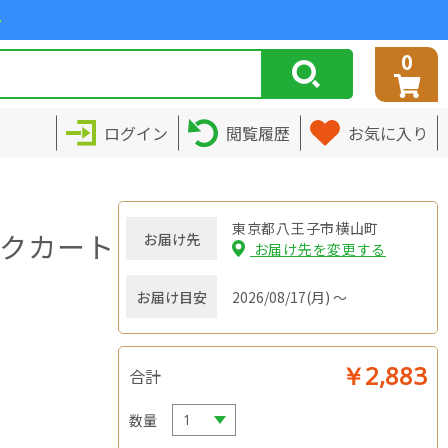
>
0
ログイン
閲覧履歴
お気に入り
東京都八王子市横山町
インクカート
お届け先
お届け先を変更する
ト
お届け目安
2026/08/17(月) ～
￥2,883
合計
数量