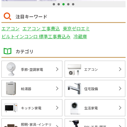
1
2
3
4
5
注目キーワード
エアコン
エアコン 工事費込
東京ゼロエミ
ビルトインコンロ 標準工事費込み
冷蔵庫
カテゴリ
季節･空調家電
エアコン
給湯器
住宅設備
キッチン家電
生活家電
照明･家具･インテリ
DIY･工具･園芸