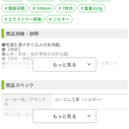
# 鏡面研磨
# 360mm
# 7枚目
# 重量410g
# エラストマー樹脂
# シルキー
商品詳細・説明
●常識を覆す折り込み式長柄鋸。
●【用途】
●山林・剪定・仮枠等替刃式折込鋸。
●【機能・特徴】
●折り込み式なので、長柄鋸でありながらコンパクトな鋸です。
もっと見る
●ハンドルが長いので、両手でしっかり握れます。
●鏡面研磨仕上げにより、切断面が綺麗に仕上がります。
●【仕様】
●刃長：360mm。
商品スペック
●目数(30mm)：7枚目。
●刃厚：1.4mm。
●切幅：1.3mm。
メーカー名／ブランド
ユーエム工業（シルキー）
●全長：折込時410mm・使用時765mm。
名
●アサリ無し・衝撃焼入・未来目。
●ゴムハンドル・ハードクロームメッキ。
●【材質】
商品型番／製品番号
354-36
もっと見る
●刃：鋼（ＳＫ－４）。
●柄：エラストマー樹脂。
商品の分類
手工具・作業工具
●【商品サイズ】幅75×高さ410×奥行20mm 重量410g