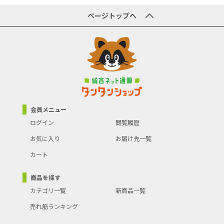
●商品コード：4903585354369
●JANコード：4903585354369
ページトップへ
●ブランド名：シルキー
●商品名：ビッグボーイ荒目 本体
●規格：３６０ＭＭ ３５４－３６
●【注意事項ほか】
●刃物につき取り扱いには十分ご注意ください。
●替刃は純正製品を使用してください。
会員メニュー
ログイン
閲覧履歴
お気に入り
お届け先一覧
カート
商品を探す
カテゴリ一覧
新商品一覧
売れ筋ランキング