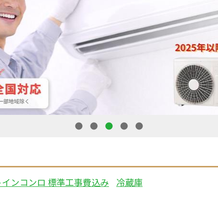
1
2
3
4
5
トインコンロ 標準工事費込み
冷蔵庫