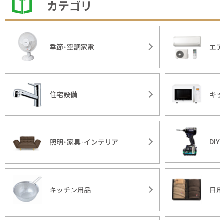
カテゴリ
季節･空調家電
エ
住宅設備
キ
DI
照明･家具･インテリア
キッチン用品
日