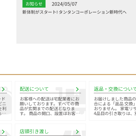
2024/05/07
お知らせ
新体制がスタート! タンタンコーポレーション新時代へ
配送について
返品・交換につい
ード
お客様への配送は宅配業者にお
お届けしました商品
ビニ
願いしております。すべての商
合による「返品 交換
を利
品が玄関までの配送となりま
おりません。 家電リサイクル品
す。 商品の開口、設置はお客様
4品目の引き取りは、
御自身で行っていただきます。
料金と手続きが必要で
店頭引き渡し