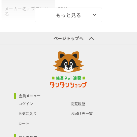
メーカー名／ブランド
EBM
名
もっと見る
商品型番／製品番号
WKL2102
原産国／製造国
-
ページトップへ
商品の主な色
ピンク
商品の分類
料理器具
会員メニュー
ログイン
閲覧履歴
お気に入り
お届け先一覧
カート