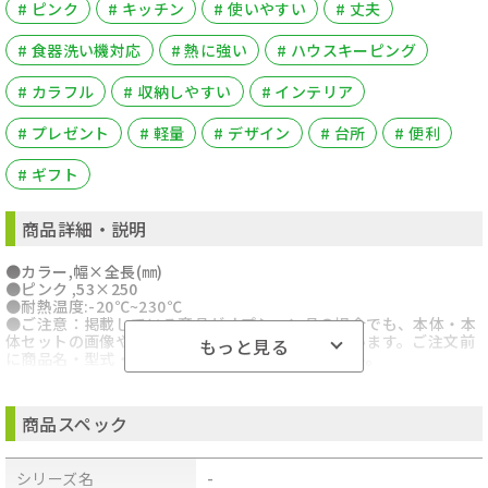
# ピンク
# キッチン
# 使いやすい
# 丈夫
# 食器洗い機対応
# 熱に強い
# ハウスキーピング
# カラフル
# 収納しやすい
# インテリア
# プレゼント
# 軽量
# デザイン
# 台所
# 便利
# ギフト
商品詳細・説明
●カラー,幅×全長(㎜)
●ピンク ,53×250
●耐熱温度:-20℃~230℃
●ご注意：掲載している商品がオプション品の場合でも、本体・本
体セットの画像や説明を参照している場合がございます。ご注文前
もっと見る
に商品名・型式・部品番号等を必ずご確認ください。
商品スペック
シリーズ名
-