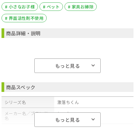
# 小さなお子様
# ペット
# 家具お掃除
# 界面活性剤不使用
商品詳細・説明
もっと見る
基本情報
商品スペック
タイプ
ウェット
シリーズ名
激落ちくん
枚数
80 枚
メーカー名／ブランド
レック
ワックス
-
名
もっと見る
アロマ・香料
-
商品型番／製品番号
SS-292