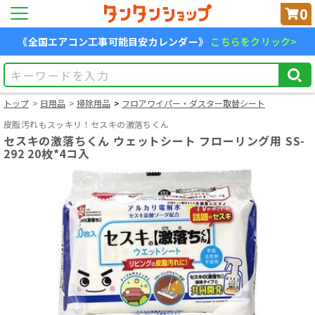
0
《全国エアコン工事可能目安カレンダー》
こちらをクリック>
トップ
日用品
掃除用品
フロアワイパー・ダスター取替シート
皮脂汚れもスッキリ！セスキの激落ちくん
セスキの激落ちくん ウェットシート フローリング用 SS-
292 20枚*4コ入