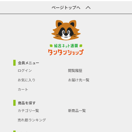
●【商品説明】
原産国／製造国
-
ページトップへ
●話題の「セスキ炭酸ソーダ」と「アルカリ電解水」を配合したお
掃除シートです。
商品の主な色
-
●リビングの皮脂汚れに。
●アルカリのちからでスッキリお掃除!
商品の分類
掃除用品
●界面活性剤不使用。
●洗剤を使わないで汚れを落とすので、小さなお子様やペットのい
るご家庭でも安心してお使いいただけます。
●フローリング床、ビニール床、テーブル等の家具のお掃除に。
●ご注文確定後のキャンセルならびに、お届けしました商品のお客
様都合による「返品 交換」は行っておりません。
会員メニュー
ログイン
閲覧履歴
お気に入り
お届け先一覧
カート
商品を探す
カテゴリ一覧
新商品一覧
売れ筋ランキング