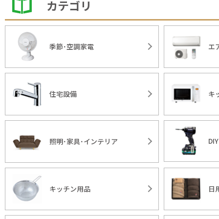
カテゴリ
季節･空調家電
エ
住宅設備
キ
DI
照明･家具･インテリア
キッチン用品
日