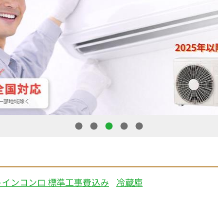
1
2
3
4
5
トインコンロ 標準工事費込み
冷蔵庫