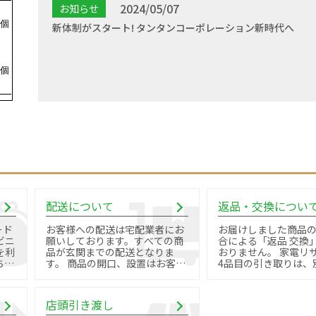
2024/05/07
お知らせ
新体制がスタート! タンタンコーポレーション新時代へ
配送について
返品・交換につい
ード
お客様への配送は宅配業者にお
お届けしました商品
ビニ
願いしております。すべての商
合による「返品 交換
を利
品が玄関までの配送となりま
おりません。 家電リサイクル品
す。 商品の開口、設置はお客様
4品目の引き取りは、
御自身で行っていただきます。
料金と手続きが必要で
店頭引き渡し