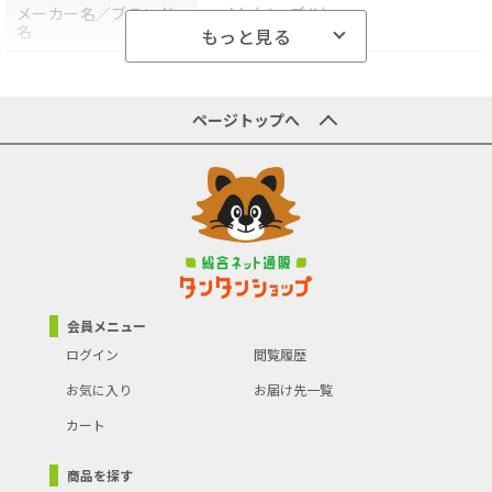
メーカー名／ブランド
noble(ノーブル)
名
もっと見る
商品型番／製品番号
PNC023A
原産国／製造国
-
ページトップへ
商品の主な色
レッド
ブランド名(カナ・英語)
リス
商品の分類
保存容器・調味料入れ
会員メニュー
ログイン
閲覧履歴
お気に入り
お届け先一覧
カート
商品を探す