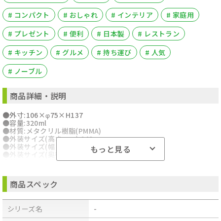
# コンパクト
# おしゃれ
# インテリア
# 家庭用
# プレゼント
# 便利
# 日本製
# レストラン
# キッチン
# グルメ
# 持ち運び
# 人気
# ノーブル
商品詳細・説明
●外寸:106×φ75×H137
●容量:320ml
●材質:メタクリル樹脂(PMMA)
●外装サイズ(高さ mm):140
●外装サイズ(幅 mm):110
もっと見る
●外装サイズ(奥行き mm):70
●外装サイズ(重量 g):250
●製品重量(g):230
商品スペック
シリーズ名
-