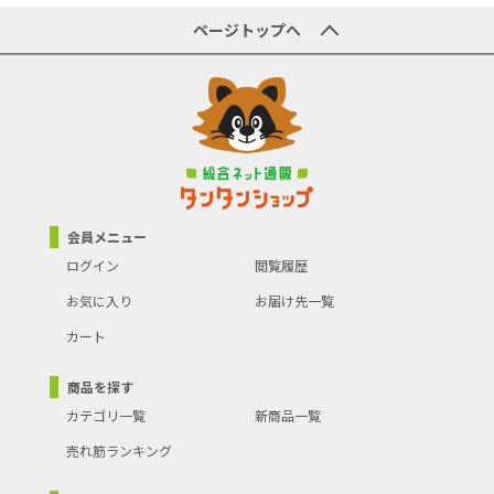
原産国／製造国
-
ページトップへ
商品の主な色
ブラック
商品の分類
業務用厨房機器・用品
会員メニュー
ログイン
閲覧履歴
お気に入り
お届け先一覧
カート
商品を探す
カテゴリ一覧
新商品一覧
売れ筋ランキング