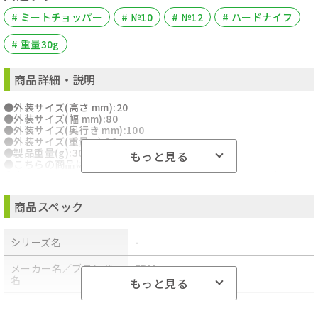
# ミートチョッパー
# №10
# №12
# ハードナイフ
# 重量30g
商品詳細・説明
●外装サイズ(高さ mm):20
●外装サイズ(幅 mm):80
●外装サイズ(奥行き mm):100
●外装サイズ(重量 g):30
●製品重量(g):30
もっと見る
●こちらの商品はメール便での発送となります。
●商品のお届けには、発送日から2～3営業日でのお届け予定です。
●宅配便とは異なり、ポスト投函でのお届けです。
●日時指定、代金引換、熨斗や包装のご要望はお受けできませんこ
商品スペック
と予めご了承ください。
●【代金引換払い】【お届け時間指定】はご利用になれませんの
で、あらかじめご了承ください。
シリーズ名
-
●ご注意：掲載している商品がオプション品の場合でも、本体・本
体セットの画像や説明を参照している場合がございます。ご注文前
に商品名・型式・部品番号等を必ずご確認ください。
メーカー名／ブランド
EBM
名
もっと見る
商品型番／製品番号
CMC12001