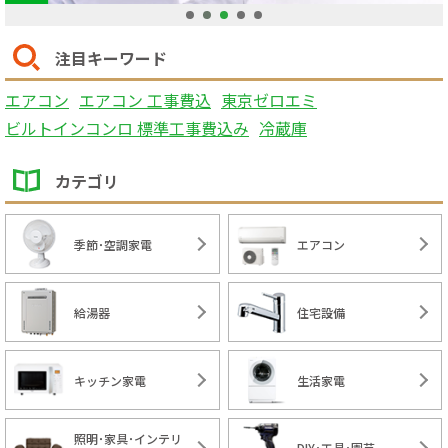
1
2
3
4
5
注目キーワード
エアコン
エアコン 工事費込
東京ゼロエミ
ビルトインコンロ 標準工事費込み
冷蔵庫
カテゴリ
季節･空調家電
エアコン
給湯器
住宅設備
キッチン家電
生活家電
照明･家具･インテリ
DIY･工具･園芸