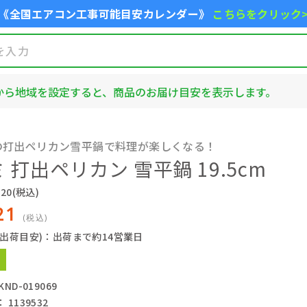
《全国エアコン工事可能目安カレンダー》
こちらをクリック
から地域を設定すると、商品のお届け目安を表示します。
の打出ペリカン雪平鍋で料理が楽しくなる！
 打出ペリカン 雪平鍋 19.5cm
20
(税込)
21
(税込)
(出荷目安)：出荷まで約14営業日
ND-019069
1139532