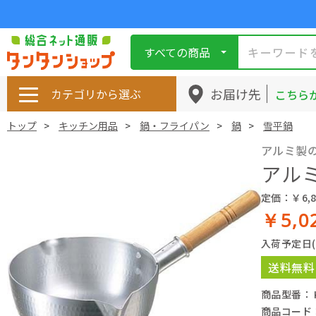
すべての商品
お届け先
カテゴリから選ぶ
こちら
トップ
キッチン用品
鍋・フライパン
鍋
雪平鍋
アルミ製
アルミ
定価：￥6,8
￥5,0
入荷予定日
送料無料
商品型番： K
商品コード： 