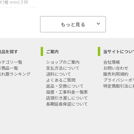
幅 mm):230
(奥行き mm):380
重量 g):390
島への配送料金は別途見積もり（配送不可の場合も有）となりますの
もっと見る
商品を探す
ご案内
当サイトについ
カテゴリ一覧
ショップのご案内
会社情報
新商品一覧
支払方法について
お問い合わせ
売れ筋ランキング
送料について
販売利用規約
よくあるご質問
プライバシーポ
返品・交換について
特定商取引法に
設置・工事料金一覧表
店頭引き渡しについて
長期延長保証について