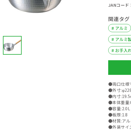
JANコード： 
関連タグ
# アルミ
# アルミ
# お手入
●両口仕様
●外寸:φ22
●内寸:19.5
●本体重量:0
●容量:2.0L
●板厚:1.8
●材質:アル
●外装サイズ(