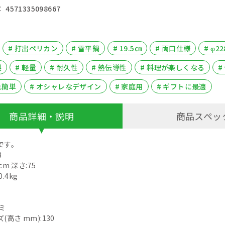
4571335098667
# 打出ペリカン
# 雪平鍋
# 19.5㎝
# 両口仕様
# φ22
製
# 軽量
# 耐久性
# 熱伝導性
# 料理が楽しくなる
#
れ簡単
# オシャレなデザイン
# 家庭用
# ギフトに最適
商品詳細・説明
商品スペッ
です。
8
cm 深さ:75
.4kg
ミ
高さ mm):130