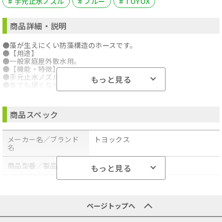
# 手元止水ノズル
# ブルー
# TOYOX
商品詳細・説明
●藻が生えにくい防藻構造のホースです。
●【用途】
●一般家庭屋外散水用。
●【機能・特徴】
●手元止水ノズルが使用可能です。
もっと見る
●冬でも硬くなりにくい耐寒タイプです。
●防藻タイプなので、藻が生えにくくノズルの目づまりが減少しま
す。
●【仕様】
商品スペック
●使用流体：水。
●内径１５ｍｍ。
●使用圧力：０～０．７ＭＰａ（０～７ｋｇｆ／ｃｍ２）。
メーカー名／ブランド
トヨックス
●耐熱温度：６０度。
名
●ホース長：２０ｍ。
●色：ブルー。
●【材質】
商品型番／製品番号
MMH-1520
もっと見る
●ＰＶＣ。
●ポリエステル糸。
商品の分類
散水・潅水用具
●【商品サイズ】幅２０×高さ２００００×奥行２０ｍｍ 重量３
２００ｇ
●商品コード：4975196404122
ページトップへ
●JANコード：4975196404122
●ブランド名：ＴＯＹＯＸ