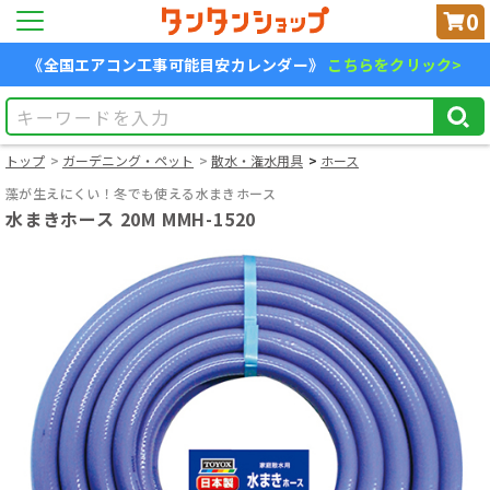
0
《全国エアコン工事可能目安カレンダー》
こちらをクリック>
トップ
ガーデニング・ペット
散水・潅水用具
ホース
藻が生えにくい！冬でも使える水まきホース
水まきホース 20M MMH-1520