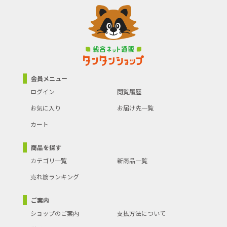
●商品名：水まきホース ２０Ｍ
●規格：ＭＭＨ－１５２０
●【注意事項ほか】
●屋外散水用商品ですので食品・加工業務・及び一般家庭での飲
用・調理用・炊飯用の給水や洗浄用途には使用しないで下さい。
会員メニュー
ログイン
閲覧履歴
お気に入り
お届け先一覧
カート
商品を探す
カテゴリ一覧
新商品一覧
売れ筋ランキング
ご案内
ショップのご案内
支払方法について