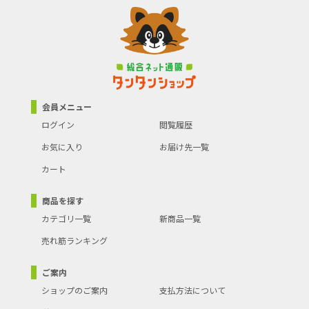
●規格:MMH-1510
●【注意事項ほか】
●屋外散水用商品ですので食品・加工業務・及び一般家庭での飲
用・調理用・炊飯用の給水や洗浄用途には使用しないで下さい。
会員メニュー
ログイン
閲覧履歴
お気に入り
お届け先一覧
カート
商品を探す
カテゴリ一覧
新商品一覧
売れ筋ランキング
ご案内
ショップのご案内
支払方法について