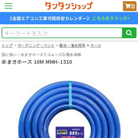
0
《全国エアコン工事可能目安カレンダー》
こちらをクリック>
トップ
ガーデニング・ペット
散水・潅水用具
ホース
藻に強い！水まきホースでスムーズな散水体験
水まきホース 10M MMH-1510