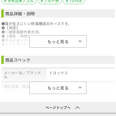
# 手元止水ノズル
# ブルー色
# TOYOX
商品詳細・説明
●藻が生えにくい防藻構造のホースです。
●【用途】
●一般家庭屋外散水用。
●【機能・特徴】
●手元止水ノズルが使用可能です。
もっと見る
●冬でも硬くなりにくい耐寒タイプです。
●防藻タイプなので、藻が生えにくくノズルの目づまりが減少しま
す。
●【仕様】
商品スペック
●使用流体:水。
●内径15mm。
●使用圧力:0～0.7MPa(0～7kgf/cm2)。
メーカー名／ブランド
トヨックス
●耐熱温度:60度。
名
●ホース長:10m。
●色:ブルー。
●【材質】
商品型番／製品番号
MMH-1510
もっと見る
●PVC。
●ポリエステル糸。
商品の分類
散水・潅水用具
●【商品サイズ】幅20×高さ10000×奥行20mm 重量1600g
●商品コード:4975196404115
●JANコード:4975196404115
ページトップへ
●ブランド名:TOYOX
●商品名:水まきホース 10M