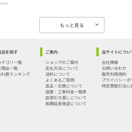
3mm
クロームメッキ
ネジ仕様
色:黒
もっと見る
部:ウレタン樹脂・ポリプロピレン
HRC43±2
ズ】幅55×高さ145×奥行25mm 重量120g
商品を探す
ご案内
当サイトについ
4977292642095
4977292642095
カテゴリ一覧
ショップのご案内
会社情報
名:セフティー3
新商品一覧
支払方法について
お問い合わせ
草刈刃用交換レンチ
売れ筋ランキング
送料について
販売利用規約
M
よくあるご質問
プライバシーポ
項ほか】
返品・交換について
特定商取引法に
グリップは連結して作業してください
設置・工事料金一覧表
締め付けの機能となっていますのでご注意ください
店頭引き渡しについて
管と使用の場合、締付けトルク1kgf・mで500回以上の締め付け作業
長期延長保証について
商品はメール便での発送となります。
届けには、発送日から2～3営業日でのお届け予定です
は異なり、ポスト投函でのお届けです
、代金引換、熨斗や包装のご要望はお受けできませんこと予めご了承