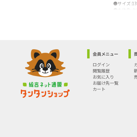
●サイズ:1
●本体色:
●ネジ:左
●グリップ
●【材質】
●グリップ
●28CRV・
●【商品サイ
会員メニュー
●商品コード:
●JANコード:
ログイン
●ブランド
閲覧履歴
●商品名:
お気に入り
●規格:13M
お届け先一覧
●【注意事
カート
●レンチと
●ネジは左
●正常な保
●こちらの
●商品のお
●宅配便と
●日時指定