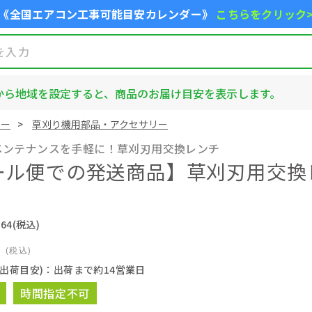
《全国エアコン工事可能目安カレンダー》
こちらをクリック
から地域を設定すると、商品のお届け目安を表示します。
リー
草刈り機用部品・アクセサリー
メンテナンスを手軽に！草刈刃用交換レンチ
ール便での発送商品】草刈刃用交換
M
64
(税込)
4
(税込)
(出荷目安)：出荷まで約14営業日
時間指定不可