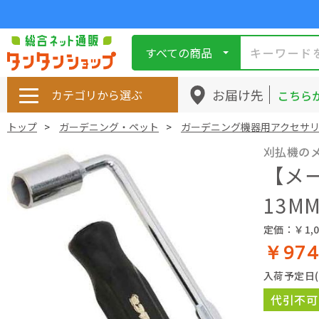
すべての商品
お届け先
カテゴリから選ぶ
こちら
トップ
ガーデニング・ペット
ガーデニング機器用アクセサ
刈払機の
【メ
13M
定価：￥1,0
￥97
入荷予定日
代引不可