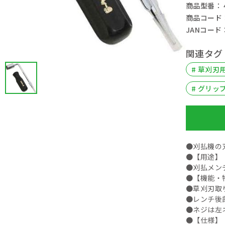
商品型番： 49
商品コード： 
JANコード： 
関連タグ
# 草刈刃
# グリッ
●刈払機の
●【用途】
●刈払メン
●【機能・
●草刈刃取
●レンチ後
●ネジは左
●【仕様】