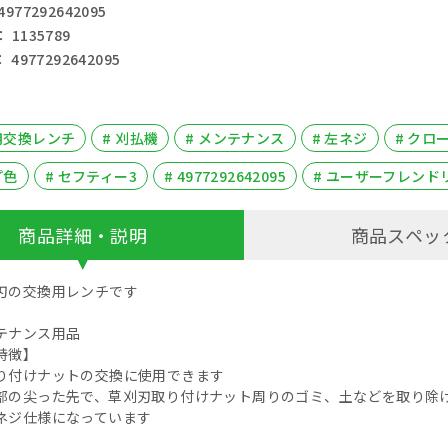
77292642095
1135789
4977292642095
用交換レンチ
# 刈払機
# メンテナンス
# 左ネジ
# クロ
プ色
# セフティー3
# 4977292642095
# ユーザーフレンド
商品詳細・説明
商品スペッ
刃の交換用レンチです
テナンス用品
特徴】
り付けナットの交換に使用できます
部の尖った先で、草刈刃取り付けナット周りのゴミ、土などを取り除
ネジ仕様になっています