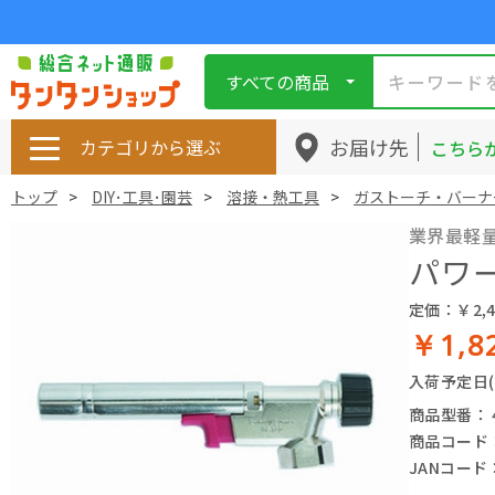
すべての商品
お届け先
カテゴリから選ぶ
こちら
トップ
DIY･工具･園芸
溶接・熱工具
ガストーチ・バーナ
業界最軽
パワー
定価：￥2,4
￥1,8
入荷予定日
商品型番： 49
商品コード： 
JANコード： 