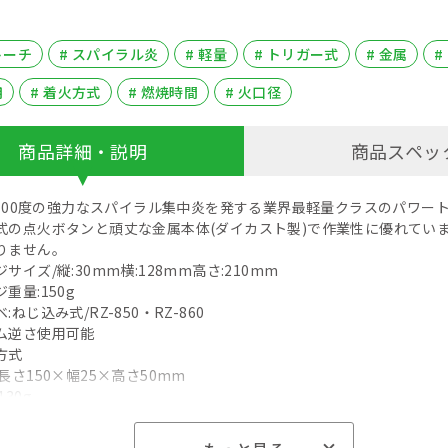
トーチ
# スパイラル炎
# 軽量
# トリガー式
# 金属
#
用
# 着火方式
# 燃焼時間
# 火口径
商品詳細・説明
商品スペッ
～1700度の強力なスパイラル集中炎を発する業界最軽量クラスのパワー
式の点火ボタンと頑丈な金属本体(ダイカスト製)で作業性に優れてい
りません。
サイズ/縦:30mm横:128mm高さ:210mm
重量:150g
ねじ込み式/RZ-850・RZ-860
ム逆さ使用可能
方式
長さ150×幅25×高さ50mm
30g
RZ850使用時):169g/h
Z850使用時):90分