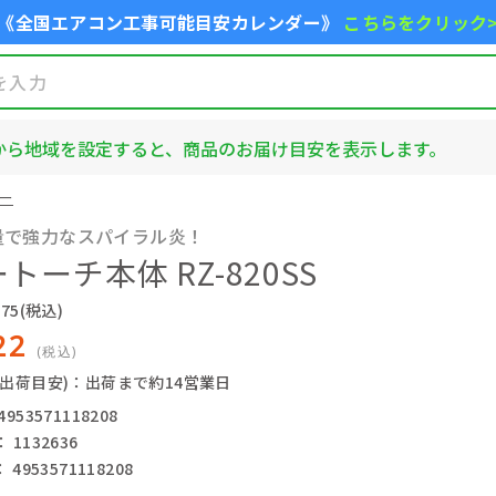
《全国エアコン工事可能目安カレンダー》
こちらをクリック
から地域を設定すると、商品のお届け目安を表示します。
ー
量で強力なスパイラル炎！
トーチ本体 RZ-820SS
75
(税込)
22
(税込)
(出荷目安)：出荷まで約14営業日
53571118208
1132636
4953571118208