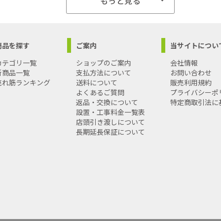
もっと見る
50使用時):2.3kW
500～1700度
径16mm
島への配送料金は別途見積もり（配送不可の場合も有）となりますの
商品を探す
ご案内
当サイトについ
カテゴリ一覧
ショップのご案内
会社情報
新商品一覧
支払方法について
お問い合わせ
売れ筋ランキング
送料について
販売利用規約
よくあるご質問
プライバシーポ
返品・交換について
特定商取引法に
設置・工事料金一覧表
店頭引き渡しについて
長期延長保証について