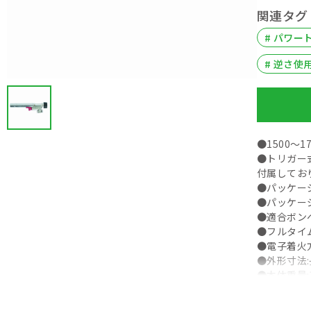
関連タグ
# パワー
# 逆さ使
●1500
●トリガー
付属してお
●パッケージ
●パッケージ
●適合ボンベ:
●フルタイ
●電子着火
●外形寸法:
●本体重量:1
●ガス消費量(
●燃焼時間(R