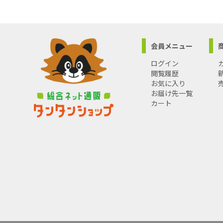
●熱量(RZ8
●火炎温度:1
●火口径:直
●沖縄・離
会員メニュー
い。
ログイン
閲覧履歴
お気に入り
お届け先一覧
カート