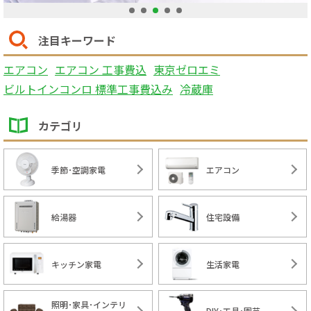
1
2
3
4
5
注目キーワード
エアコン
エアコン 工事費込
東京ゼロエミ
ビルトインコンロ 標準工事費込み
冷蔵庫
カテゴリ
季節･空調家電
エアコン
給湯器
住宅設備
キッチン家電
生活家電
照明･家具･インテリ
DIY･工具･園芸