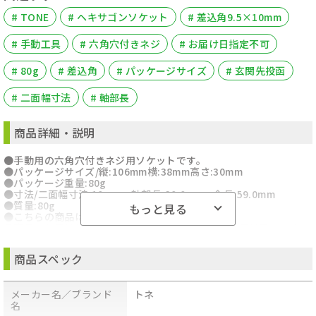
# TONE
# ヘキサゴンソケット
# 差込角9.5×10mm
# 手動工具
# 六角穴付きネジ
# お届け日指定不可
# 80g
# 差込角
# パッケージサイズ
# 玄関先投函
# 二面幅寸法
# 軸部長
商品詳細・説明
●手動用の六角穴付きネジ用ソケットです。
●パッケージサイズ/縦:106mm横:38mm高さ:30mm
●パッケージ重量:80g
●寸法/二面幅寸法:10mm、軸部長:30.0mm、全長:59.0mm
●質量:80g
もっと見る
●こちらの商品はメール便での発送となります。
●商品のお届けには、発送日から2～3営業日でのお届け予定です。
●宅配便とは異なり、ポスト投函でのお届けです。
●日時指定、代金引換、熨斗や包装のご要望はお受けできませんこ
商品スペック
と予めご了承ください。
●【代金引換払い】【お届け時間指定】はご利用になれませんの
で、あらかじめご了承ください。
メーカー名／ブランド
トネ
名