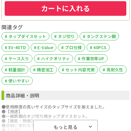
カートに入れる
関連タグ
# タップダイスセット
# ネジ切り
# タングステン鋼
# EV-40TD
# E-Value
# プロ仕様
# 40PCS
# ケース入り
# ハイクオリティ
# 作業効率UP
# 軽量設計
# 精密加工
# セット内容充実
# 高耐久性
# 使いやすい
商品詳細・説明
●使用頻度の高いサイズのタップサイズを揃えました。
●【用途】
●一般鉄鋼のネジ切り用タップダイスセット。
●【機能・特徴】
●収納に便利なケース入りです。
もっと見る
●【仕様】