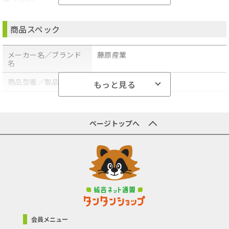
●セット内容数:40PCS。
●タップハンドル・ダイスハンドル・T型タップホルダー・ピッチ
ゲージ・精密ドライバー・収納ケース。
商品スペック
●【セット内容付属品】
●ダイス:(ダイスサイズ)3X0.5・3X0.6・4X0.7・4X0.75・5X0.8・
5X0.9・6X0.75・6X1.0・7X0.75・7X1.0・8X1.0・8X1.25・
メーカー名／ブランド
藤原産業
10X1.25・10X1.5・12X1.75・1/8-BSP。●タップ:(タップサイ
名
ズ)3X0.5・3X0.6・4X0.7・4X0.75・5X0.8・5X0.9・6X0.75・
6X1.0・7X0.75・7X1.0・8X1.0・8X1.25・10X1.25・10X1.5・
12X1.5・12X1.75・1/8XBSP。
商品型番／製品番号
EV-40TD
もっと見る
●【材質】
●タングステン鋼。
商品の分類
電動工具・電動ドライバー
●【商品サイズ】重量1300g
●商品コード:4977292389556
●JANコード:4977292389556
ページトップへ
●ブランド名:E-Value
●商品名:タップダイスセット
●規格:EV-40TD 40PCS
●【注意事項ほか】
●ご使用の際は、材料及び使用箇所に十分御留意下さい。又精密機
器・自動車等、特に精度を要する箇所については、十分にご配慮下
さい。電気の流れているものには使用しないで下さい。タップ・ダ
イスは素手では触らないようにして下さい。工部は必ずバイス等で
固定して下さい。刃部を持っての加工は絶対にしないで下さい。ハ
ンドルをハンマー等で叩いたりしないで下さい。破損の原因となり
大変危険です。安全のため、保護メガネなど保護具を着用して下さ
い。
会員メニュー
●沖縄・離島への配送料金は別途見積もり（配送不可の場合も有）