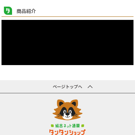
●規格:PC-50
●【注意事項ほか】
商品紹介
●適合パイプ以外の切断に使用しないでください
●パイプを切断した後の切り口は鋭利になっており、指などを切る
恐れがありますので、取扱いに注意してください
●作業時や丸刃交換時など、丸刃の取扱には充分注意してください
●面取りカッターをご使用の際には、まず丸刃を本体内部に下げた
後、引き出してください
ページトップへ