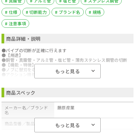
# 真鍮管
# アルミ管
# 塩ビ管
# ステンレス鋼管
# 仕様
# 切断能力
# ブランド名
# 規格
# 注意事項
商品詳細・説明
●パイプの切断が正確に行えます
●【用途】
●銅管・真鍮管・アルミ管・塩ビ管・薄肉ステンレス鋼管の切断
●【機能・特徴】
●ノブに替刃を収納できます
もっと見る
●アクション機構で作業能率がアップします
●面取りカッター付です
●銅管・真鍮管・アルミ管・塩ビ管は3mmまで切断できます
●薄肉ステンレス鋼管・鋼管は1.2mmまで切断できます
商品スペック
●【仕様】
●切断能力(パイプ直径):6～50mm
●本体付属刃:PSB-8
メーカー名／ブランド
藤原産業
●適合替刃:銅管用PSB-4
名
●適合替刃:ステンレス管用PSB-5
●適合替刃:銅管・薄肉ステンレス管用PSB-8
●【商品サイズ】幅75×高さ180×奥行40mm 重量420g
商品型番／製品番号
PC-50
もっと見る
●ブランド名:SK11
●商品名:パイプカッター
商品の分類
手工具・作業工具