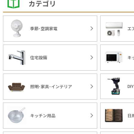
カテゴリ
季節･空調家電
エ
住宅設備
キ
DI
照明･家具･インテリア
キッチン用品
日