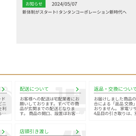
2024/05/07
お知らせ
新体制がスタート! タンタンコーポレーション新時代へ
配送について
返品・交換につい
ード
お客様への配送は宅配業者にお
お届けしました商品
ビニ
願いしております。すべての商
合による「返品 交換
を利
品が玄関までの配送となりま
おりません。 家電リサイクル品
す。 商品の開口、設置はお客様
4品目の引き取りは、
御自身で行っていただきます。
料金と手続きが必要で
店頭引き渡し