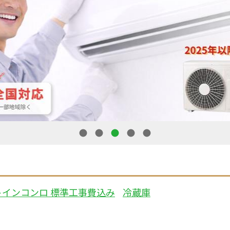
1
2
3
4
5
トインコンロ 標準工事費込み
冷蔵庫