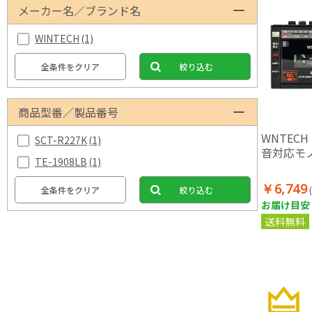
メーカー名／ブランド名
WINTECH
(1)
全条件をクリア
絞り込む
商品型番／製品番号
WNTECH 
SCT-R227K
(1)
音対応モ
TE-1908LB
(1)
￥6,749
全条件をクリア
絞り込む
お届け目安：
送料無料