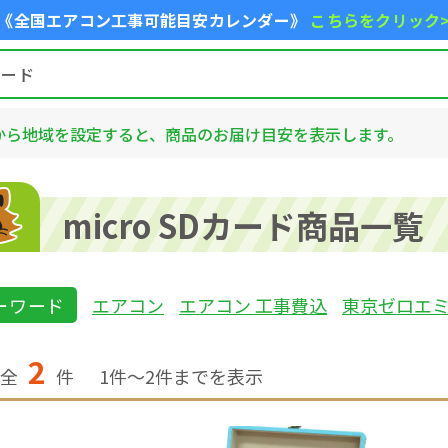
《全国エアコン工事可能目安カレンダー》
こちらをクリック
から地域を設定すると、商品のお届け目安を表示します。
micro SDカード商品一覧
ーワード
エアコン
エアコン 工事費込
東京ゼロエ
2
全
件
1
件〜
2
件までを表示