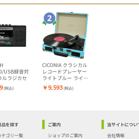
CH
CICONIA クラシカル
SD/USB録音対
レコードプレーヤー
ラルラジカセ
ライトブルー ライト
ブルー
9
￥9,593
(税込)
(税込)
商品を探す
ご案内
当サイトについ
カテゴリ一覧
ショップのご案内
会社情報