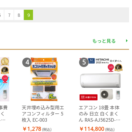
6
7
8
9
もっと見る
4
5
事費
天井埋め込み型用エ
エアコン 18畳 本体
まく
アコンフィルター 5
のみ 日立 白くまく
ルー
枚入 EC-003
ん RAS-AJ5625D-W
房
2025年モデル AJシ
￥1,278
￥114,800
(税込)
(税込)
リーズ ルームエアコ