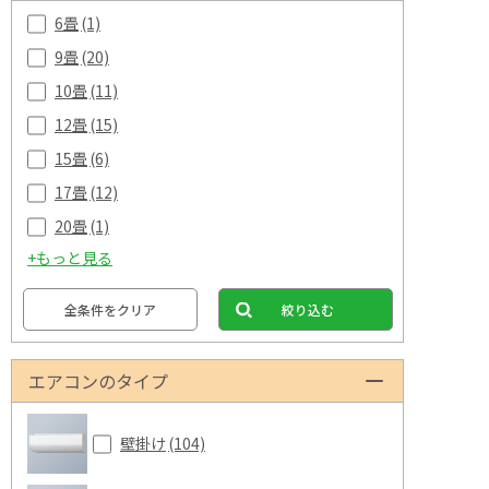
6畳
(1)
9畳
(20)
10畳
(11)
12畳
(15)
15畳
(6)
17畳
(12)
20畳
(1)
+もっと見る
全条件をクリア
絞り込む
エアコンのタイプ
壁掛け
(104)