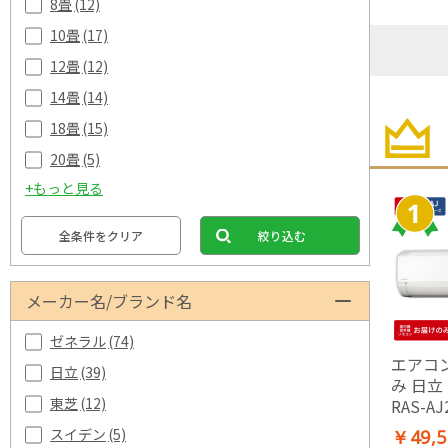
8畳
(12)
10畳
(17)
12畳
(12)
14畳
(14)
18畳
(15)
20畳
(5)
+もっと見る
全条件をクリア
絞り込む
メーカー名/ブランド名
ゼネラル
(74)
エアコン
日立
(39)
み 日立
東芝
(12)
RAS-AJ
2026
スイデン
(5)
￥49,5
リーズ