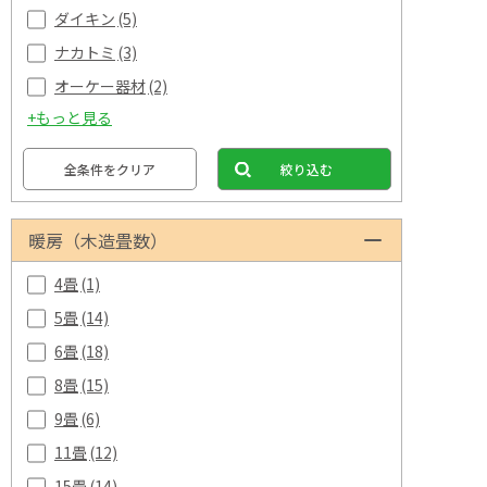
ダイキン
(5)
ン 取付
暖房 単
ナカトミ
(3)
ーホワイ
オーケー器材
(2)
ンパク
コン 
+もっと見る
寝室 子
斎
全条件をクリア
絞り込む
暖房（木造畳数）
4畳
(1)
5畳
(14)
6畳
(18)
8畳
(15)
9畳
(6)
11畳
(12)
15畳
(14)