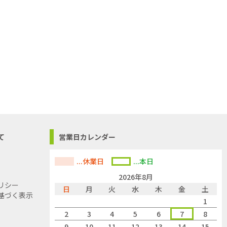
て
営業日カレンダー
...休業日
...本日
2026年8月
リシー
日
月
火
水
木
金
土
基づく表示
1
2
3
4
5
6
7
8
9
10
11
12
13
14
15