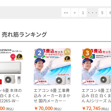
<<
<
1
・・・
5
売れ筋ランキング
 6畳 本体の
エアコン 6畳 工事費
エアコン 6畳 工
 白くまくん
込み メーカーおまか
込み 日立 白く
2226S-W
せ 国内メーカー
ん AJシリーズ 
年モデル AJシ
2025年モデル 冷房
ムエアコン 冷暖
00
￥70,000
￥72,745
(税込)
(税込)
(税込)
 ルームエアコ
暖房 冷暖房 100V ル
単相100V RAS-