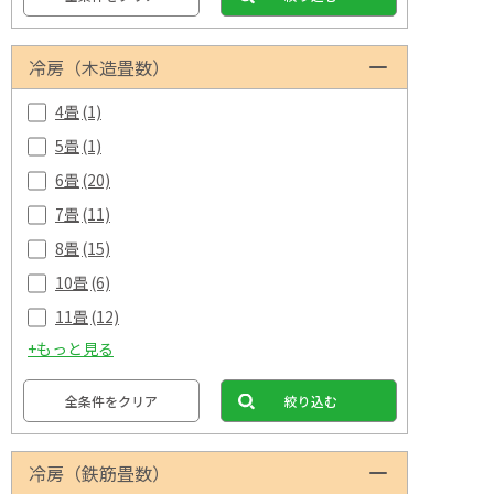
冷房（木造畳数）
4畳
(1)
5畳
(1)
6畳
(20)
7畳
(11)
8畳
(15)
10畳
(6)
11畳
(12)
+もっと見る
全条件をクリア
絞り込む
冷房（鉄筋畳数）